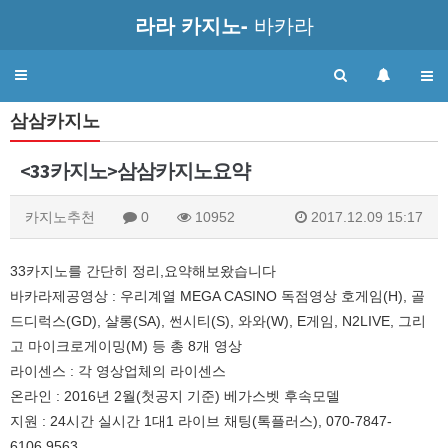
라라 카지노-
바카라
Toggle
navigation
삼삼카지노
<33카지노>삼삼카지노요약
카지노추천
0
10952
2017.12.09 15:17
33카지노를 간단히 정리,요약해보왔습니다
바카라제공영상 : 우리계열 MEGA CASINO 독점영상 호게임(H), 골
드디럭스(GD), 샬롱(SA), 썬시티(S), 와와(W), E게임, N2LIVE, 그리
고 마이크로게이밍(M) 등 총 8개 영상
라이센스 : 각 영상업체의 라이센스
온라인 : 2016년 2월(첫공지 기준) 베가스벳 후속모델
지원 : 24시간 실시간 1대1 라이브 채팅(톡플러스), 070-7847-
6106,9563