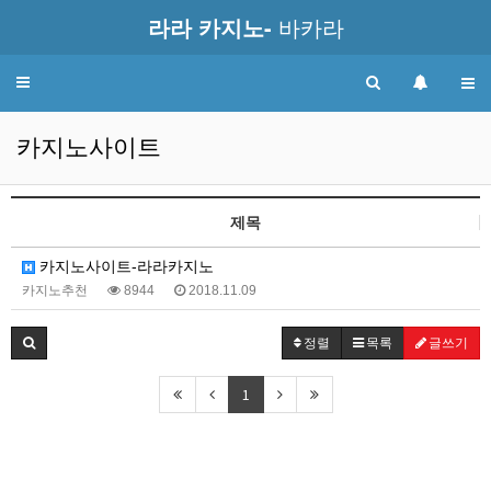
라라 카지노-
바카라
Toggle
navigation
카지노사이트
제목
카지노사이트-라라카지노
카지노추천
8944
2018.11.09
정렬
목록
글쓰기
1