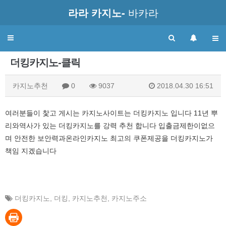
라라 카지노-
바카라
Toggle
navigation
더킹카지노-클릭
카지노추천
0
9037
2018.04.30 16:51
여러분들이 찿고 게시는 카지노사이트는 더킹카지노 입니다 11년 뿌
리와역사가 있는 더킹카지노를 강력 추천 합니다 입출금제한이없으
며 안전한 보안력과온라인카지노 최고의 쿠폰제공을 더킹카지노가
책임 지겠습니다
더킹카지노
,
더킹
,
카지노추천
,
카지노주소