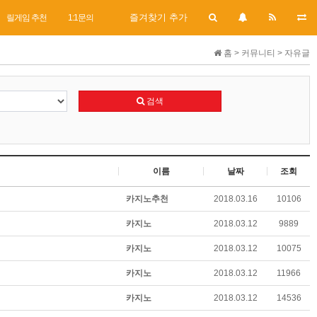
즐겨찾기 추가
릴게임 추천
1:1문의
홈 > 커뮤니티 > 자유글
검색
이름
날짜
조회
카지노추천
2018.03.16
10106
카지노
2018.03.12
9889
카지노
2018.03.12
10075
카지노
2018.03.12
11966
카지노
2018.03.12
14536