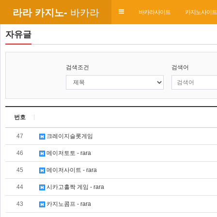
라라 카지노-
바카라
Toggle
바카라사이트
카지노사이트
navigation
자유글
검색조건
검색어
번호
47
크레이지슬롯게임
46
메이저토토 - rara
45
메이저사이트 - rara
44
시카고홀짝 게임 - rara
43
카지노콤프 - rara