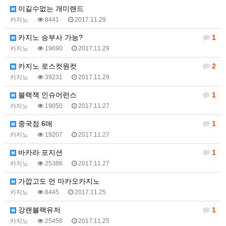
이길수없는 개미랜드
카지노
8441
2017.11.29
카지노 승부사 가능?
1
카지노
19690
2017.11.29
카지노 로스컷원컷
2
카지노
39231
2017.11.29
블랙잭 인슈어런스
1
카지노
19050
2017.11.27
중국점 6매
1
카지노
19207
2017.11.27
바카라 포지션
1
카지노
25386
2017.11.27
가깝고도 먼 마카오카지노
카지노
8445
2017.11.25
강랜블랙유저
1
카지노
25456
2017.11.25