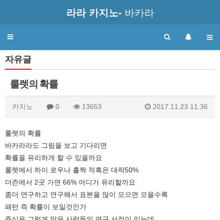
라라 카지노-
바카라
Toggle
navigation
자유글
룰렛의 확률
카지노
0
13653
2017.11.23 11:36
룰렛의 확률
바카라라도 그림을 보고 기다리면
확률을 유리하게 할 수 있을까요
룰렛에서 하이 로우나 홀짝 적흑은 대락50%
더즌에서 2곳 가면 66% 어디가 유리할까요
좀더 연구하고 연구해서 표본을 많이 모으면 모을수록
패턴 즉 확률이 보일것인가
주식은 그렇게 많은 사람들의 연구 서적이 있는데