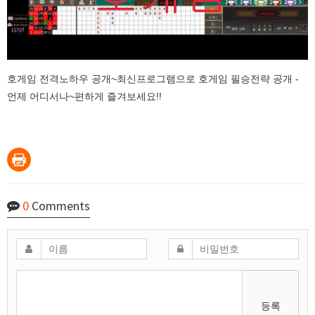
호게임 전격노하우 공개~최신프로그램으로 호게임 필승전략 공개 -
언제 어디서나~편하게 즐겨보세요!!
0
Comments
등록