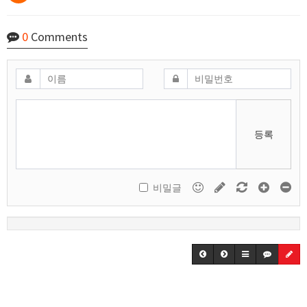
0
Comments
등록
비밀글