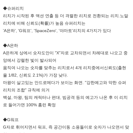
◆슈퍼리치
리치가 시작된 후 액션 연출 등 더 격렬한 리치로 전환되는 리치.노말
리치에 비해 신뢰도(확률)가 높음 슈퍼리치는
'A은하', 'G워프', 'SpaceZero', '야마토'리치의 4가지가 있다
◆A은하
A은하계 상에서 숫자도안이 "X"자로 교차되면서 차례대로 나오고 중
앙에서 강렬한 빛이 발사되어
움직여 나오는 숫자를 맞추는 리치로서 4개 리치중에서신뢰도(출현
율 1/82, 신뢰도 2.1%)가 가장 낮다.
마왕이 살고있는 안드로메다가 보이는 화면. "강한예고와 약한 슈퍼
리치의 조합" 규칙에 의거
백설, 마왕, 팀의 캐릭터나 편대, 빔공격 등의 예고가 나온 후 이 리치
로 들어가면 100% 홈런 확정
◆G워프
G자로 휘어지면서 워프, 즉 공간이동 소용돌이로 숫자가 나오면서 맞