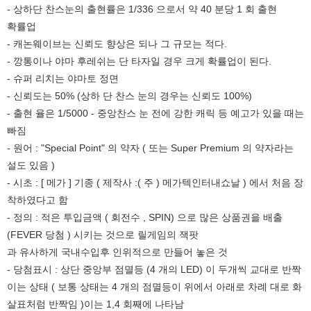
- 상하단 찬스눈의 출현률은 1/336 으로서 약 40 분당 1 회 출현
확률업
- 캐논웨이브는 신뢰도 향상은 되나 그 규모는 적다.
- 깡통이나 야마 후레쉬는 단 타자일 경우 크게 확률업이 된다.
- 슈퍼 리치는 야마토 정면
- 신뢰도는 50% (상하 단 찬스 눈의 경우는 신뢰도 100%)
- 출현 율은 1/5000 - 중앙찬스 눈 전에 강한 캐릭 등 예고가 있을 때는
빠짐
- 원어 : "Special Point" 의 약자 ( 또는 Super Premium 의 약자라는
설도 있음 )
- 시초 : [ 메가 ] 기종 ( 제작사 :( 주 ) 메가텍인터내쇼날 ) 에서 처음 장
착하였다고 함
- 정의 : 적은 투입금액 ( 회전수 , SPIN) 으로 많은 상품권을 배출
(FEVER 당첨 ) 시키는 것으로 릴게임의 잭팟
과 유사하게 국내수입후 인위적으로 만들어 놓은 것
- 당첨표시 : 상단 중앙부 점멸등 (4 개의 LED) 이 두개씩 교대로 반짝
이는 상태 ( 보통 상태는 4 개의 점멸등이 위에서 아래로 차례 대로 화
살표처럼 반짝임 )이는 1,4 회째에 나타남