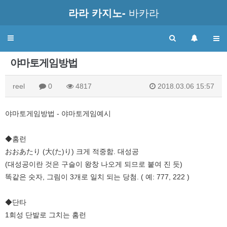
라라 카지노-
바카라
Toggle
navigation
야마토게임방법
reel
0
4817
2018.03.06 15:57
야마토게임방법 - 야마토게임예시
◆홈런
おおあたり (大(た)り) 크게 적중함. 대성공
(대성공이란 것은 구슬이 왕창 나오게 되므로 붙여 진 듯)
똑같은 숫자, 그림이 3개로 일치 되는 당첨. ( 예: 777, 222 )
◆단타
1회성 단발로 그치는 홈런