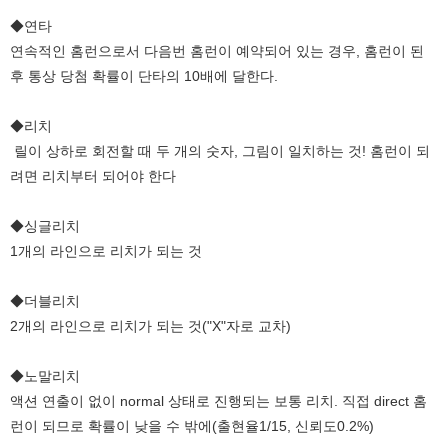
◆연타
연속적인 홈런으로서 다음번 홈런이 예약되어 있는 경우, 홈런이 된
후 통상 당첨 확률이 단타의 10배에 달한다.
◆리치
릴이 상하로 회전할 때 두 개의 숫자, 그림이 일치하는 것! 홈런이 되
려면 리치부터 되어야 한다
◆싱글리치
1개의 라인으로 리치가 되는 것
◆더블리치
2개의 라인으로 리치가 되는 것("X"자로 교차)
◆노말리치
액션 연출이 없이 normal 상태로 진행되는 보통 리치. 직접 direct 홈
런이 되므로 확률이 낮을 수 밖에(출현율1/15, 신뢰도0.2%)