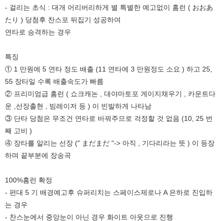
- 걸리는 초식 : 대개 어리버리하게 별 특별한 예고없이 홈런 ( おおあ
たり ) 당첨후 찬스포 뒤집기 성공하여
연타로 승격하는 경우
특징
① 1 만원에 5 연타 정도 배출 (11 연타에 3 만원정도 소요 ) 하고 25,
55 장타일 수록 배출속도가 빠름
② 프리미엄급 홈런 ( 쇼크캐논 , 대야마토포 게이지채우기 , 카운트다
운 ,선장출현 , 빔레이저 등 ) 이 빈발하게 나타남
③ 단타 당첨은 무조건 연타로 바꿔주므로 걱정할 것 없음 (10, 25 번
째 고비 )
④ 장타를 알리는 선장 (" まだまだ "-> 아직 , 기다리라는 뜻 ) 이 등장
하며 끝부분에 장송곡
100%홈런 확정
- 편대 5 기 배경예고후 슈퍼리치는 스페이스제로나 A 은하로 진입하
는 경우
- 찬스눈에서 중앙눈이 아닌 경우 화이트 아웃으로 진행