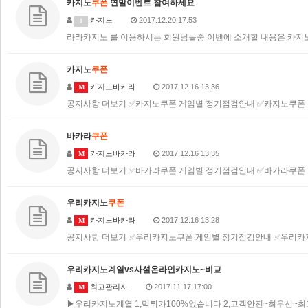
카지노
쿠폰
연말이벤트 참여하세요
카지노
2017.12.20 17:53
1
라라카지노 를 이용하시는 회원님들중 이벤에 소개할 내용은 카지
카지노
쿠폰
카지노바카라
2017.12.16 13:36
M
공지사항 더보기 ✅카지노쿠폰 게임별 정기점검안내 ✅카지노쿠폰 
바카라
쿠폰
카지노바카라
2017.12.16 13:35
M
공지사항 더보기 ✅바카라쿠폰 게임별 정기점검안내 ✅바카라쿠폰 
우리카지노
쿠폰
카지노바카라
2017.12.16 13:28
M
공지사항 더보기 ✅우리카지노쿠폰 게임별 정기점검안내 ✅우리카지
우리카지노계열vs사설온라인카지노~비교
최고관리자
2017.11.17 17:00
M
▶우리카지노계열 1,먹튀가100%없습니다 2,고객안전~최우선