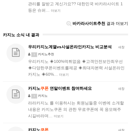
관리를 잘받고 계신가요?? 대한민국 바카라사이트 1
등은 슈퍼…
더보기
바카라사이트추천
결과 더보기
카지노 소식 내 결과
우리카지노계열vs사설온라인카지노 비교분석
새창
카지노추천
1
우리카지노 ◈100%먹튀없음 ◈고객안전보안최우선
◈다양한쿠폰이벤트를제공 ◈최대자본력 서설온라인
카지노 ◈60%…
더보기
카지노
쿠폰
연말이벤트 참여하세요
새창
카지노
1
라라카지노 를 이용하시는 회원님들중 이벤에 소개할
내용은 카지노쿠폰 의 관한 무료쿠폰에 꼭 응모해주
시길바라며…
더보기
카지노
쿠폰
새창