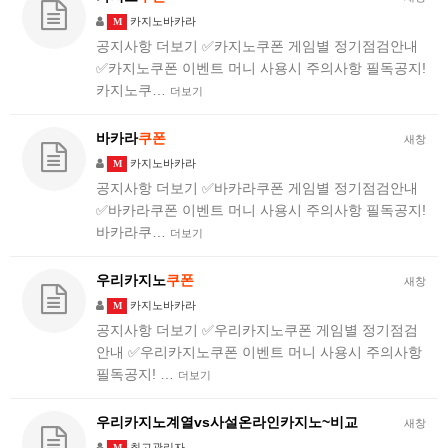
카지노바카라
M
공지사항 더보기 ✅카지노쿠폰 게임별 정기점검안내
✅카지노쿠폰 이벤트 머니 사용시 주의사항 필독공지!
카지노쿠…
더보기
바카라
쿠폰
새창
카지노바카라
M
공지사항 더보기 ✅바카라쿠폰 게임별 정기점검안내
✅바카라쿠폰 이벤트 머니 사용시 주의사항 필독공지!
바카라쿠…
더보기
우리카지노
쿠폰
새창
카지노바카라
M
공지사항 더보기 ✅우리카지노쿠폰 게임별 정기점검
안내 ✅우리카지노쿠폰 이벤트 머니 사용시 주의사항
필독공지! …
더보기
우리카지노계열vs사설온라인카지노~비교
새창
최고관리자
M