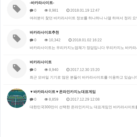
-바카라사이트-
0
8,981
2018.01.19 12:47
여러분이 찿던 바카라사이트 정보를 하나하나 나열 하여서 정리 
바카라사이트추천
0
10,342
2018.01.02 16:22
바카라사이트는 우리카지노업체가 정답입니다 우리카지노 바카라사이
바카라사이트
0
8,940
2017.12.30 15:20
최근 모바일 기기로 많은 분들이 바카라사이트를 이용하고 있습
▼바카라사이트▼온라인카지노대표게임
0
8,859
2017.12.29 12:08
대한민국300만이 선택한 온라인카지노 대표게임인 바카라사이트