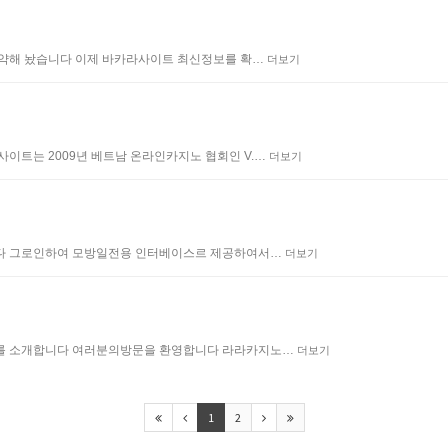
요약해 놨습니다 이제 바카라사이트 최신정보를 확…
더보기
트는 2009년 베트남 온라인카지노 협회인 V.…
더보기
니다 그로인하여 모방일전용 인터베이스르 제공하여서…
더보기
를 소개합니다 여러분의방문을 환영합니다 라라카지노…
더보기
1
2