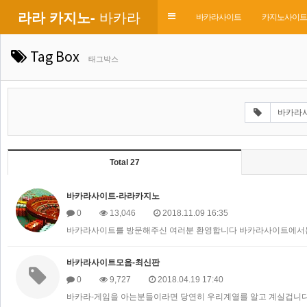
라라 카지노-
바카라
Toggle
바카라사이트
카지노사이트
navigation
Tag Box
태그박스
Total 27
바카라사이트-라라카지노
0
13,046
2018.11.09 16:35
바카라사이트를 방문해주신 여러분 환영합니다 바카라사이트에서는 
바카라사이트모음-최신판
0
9,727
2018.04.19 17:40
바카라-게임을 아는분들이라면 당연히 우리계열를 알고 계실겁니