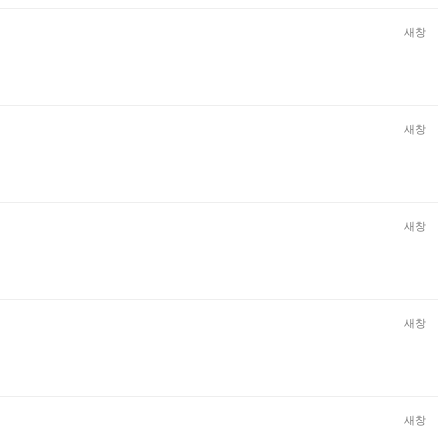
새창
새창
새창
새창
새창