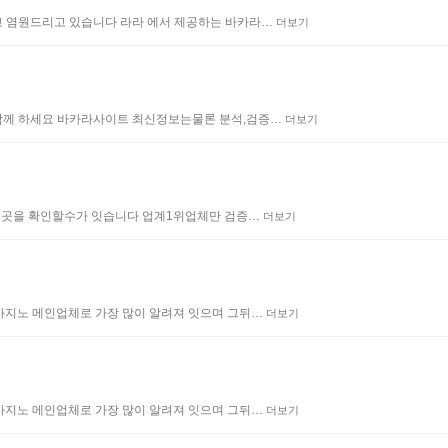
 염원드리고 있습니다 라라 에서 제공하는 바카라…
더보기
함께 하세요 바카라사이트 최신정보는물론 분석,검증…
더보기
증된곳을 확인할수가 잇습니다 업계1위업체만 검증…
더보기
카지노 메인업체로 가장 많이 알려져 잇으며 그뒤…
더보기
카지노 메인업체로 가장 많이 알려져 잇으며 그뒤…
더보기