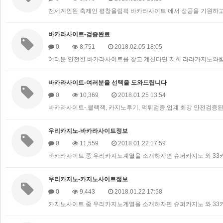
전세계인읜 축제인 평창올림픽 바카라사이트 에서 성공을 기원하고
바카라사이트-검증완료
0
8,751
2018.02.05 18:05
여러분 안전한 바카라사이트를 찿고 계신다면 저희 라라카지노와
바카라사이트-여러분을 선택을 도와드립니다
0
10,369
2018.01.25 13:54
바카라사이트-,블랙잭, 카지노후기, 먹튀검증,업계 최강 안전검
우리카지노-바카라사이트정보
0
11,559
2018.01.22 17:59
바카라사이트 중 우리카지노계열을 소개하자면 슈퍼카지노 와 33
우리카지노-카지노사이트정보
0
9,443
2018.01.22 17:58
카지노사이트 중 우리카지노계열을 소개하자면 슈퍼카지노 와 33