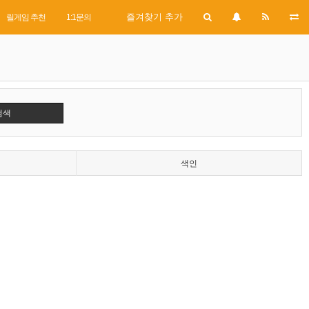
즐겨찾기 추가
릴게임 추천
1:1문의
검색
색인