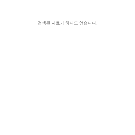
검색된 자료가 하나도 없습니다.