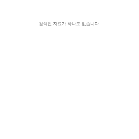
검색된 자료가 하나도 없습니다.