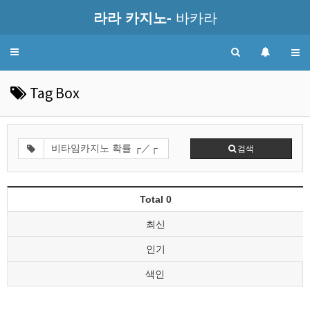
라라 카지노-
바카라
Toggle
navigation
Tag Box
검색
Total 0
최신
인기
색인