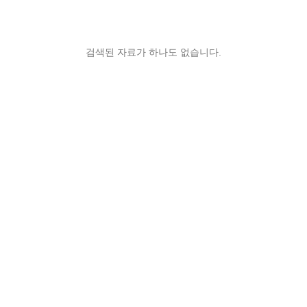
검색된 자료가 하나도 없습니다.