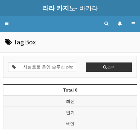
라라 카지노-
바카라
Toggle
navigation
Tag Box
검색
Total 0
최신
인기
색인