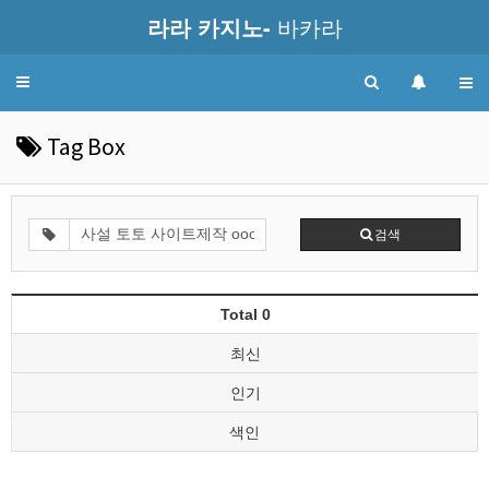
라라 카지노-
바카라
Toggle
navigation
Tag Box
검색
Total 0
최신
인기
색인