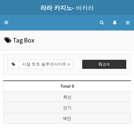
라라 카지노-
바카라
Toggle
navigation
Tag Box
검색
Total 0
최신
인기
색인