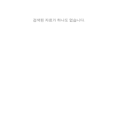
검색된 자료가 하나도 없습니다.