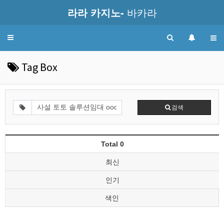
라라 카지노-
바카라
Toggle
navigation
Tag Box
검색
Total 0
최신
인기
색인