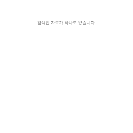
검색된 자료가 하나도 없습니다.