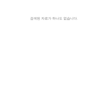
검색된 자료가 하나도 없습니다.