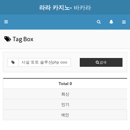
라라 카지노-
바카라
Toggle
navigation
Tag Box
검색
Total 0
최신
인기
색인