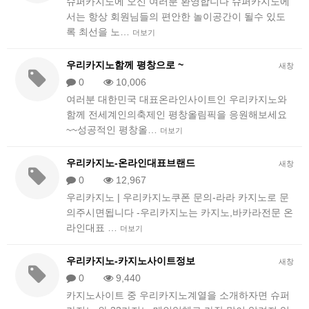
슈퍼카지노에 오신 여러분 환영합니다 슈퍼카지노에
서는 항상 회원님들의 편안한 놀이공간이 될수 있도
록 최선을 노…
더보기
우리카지노함께 평창으로 ~
새창
0
10,006
여러분 대한민국 대표온라인사이트인 우리카지노와
함께 전세계인의축제인 평창올림픽을 응원해보세요
~~성공적인 평창올…
더보기
우리카지노-온라인대표브랜드
새창
0
12,967
우리카지노 | 우리카지노쿠폰 문의-라라 카지노로 문
의주시면됩니다 -우리카지노는 카지노,바카라전문 온
라인대표 …
더보기
우리카지노-카지노사이트정보
새창
0
9,440
카지노사이트 중 우리카지노계열을 소개하자면 슈퍼