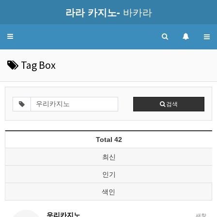
라라 카지노-
바카라
Toggle
navigation
Tag Box
검색
Total 42
최신
인기
색인
우리카지노
새창