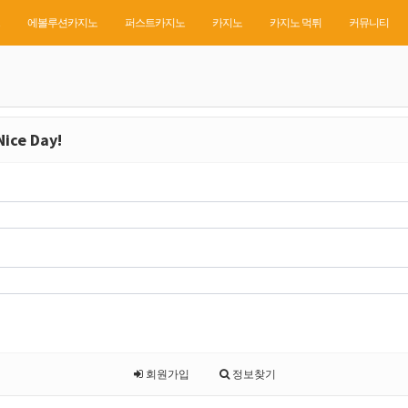
에볼루션카지노
퍼스트카지노
카지노
카지노 먹튀
커뮤니티
Nice Day!
회원가입
정보찾기