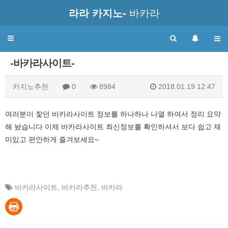
라라 카지노-
바카라
Toggle
navigation
-바카라사이트-
카지노추천
0
8984
2018.01.19 12:47
여러분이 찿던 바카라사이트 정보를 하나하나 나열 하여서 정리 요약
해 놨습니다 이제 바카라사이트 최신정보를 확인하셔서 보다 쉽고 재
미있고 편안하게 즐겨보세요~
바카라사이트
,
바카라추천
,
바카라